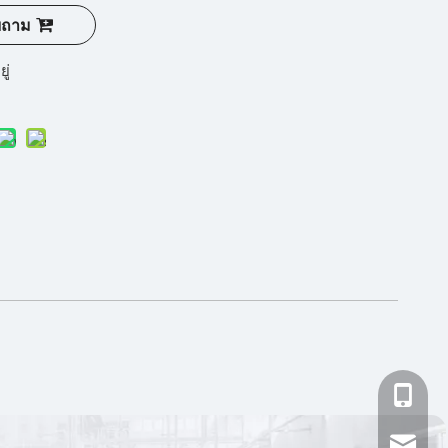
บถาม
ยู่
+86-15
bang@k