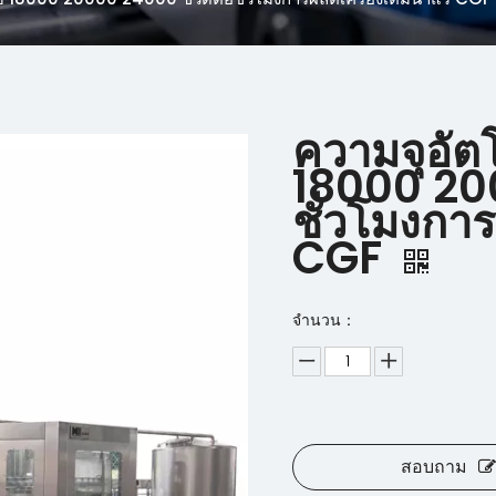
ความจุอัตโ
18000 20
ชั่วโมงการ
CGF
จำนวน：
สอบถาม