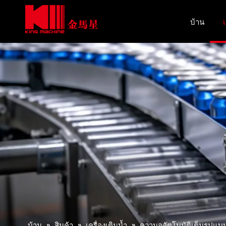
บ้าน
เ
บ้าน
»
สินค้า
»
เครื่องเติมน้ำ
»
ความจุอัตโนมัติเต็มรูปแ