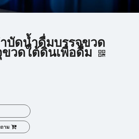
บัดน้ำดื่มบรรจุขวด
ุขวดใต้ดินเพื่อดื่ม
บถาม