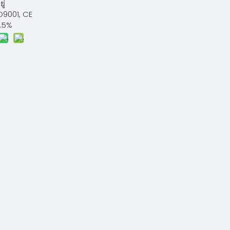
ยู่
O9001, CE
.5%