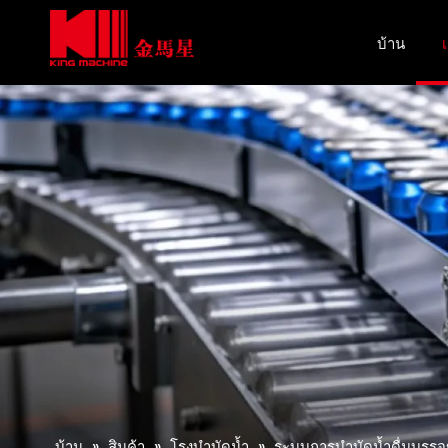
บ้าน
เ
บ้าน
»
สินค้า
»
โรงบำบัดน้ำ
»
ระบบการบำบัดน้ำดื่มบรรจุข